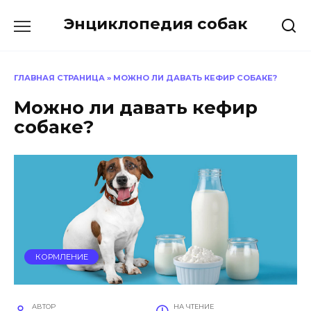
Перейти
Энциклопедия собак
к
содержанию
ГЛАВНАЯ СТРАНИЦА
»
МОЖНО ЛИ ДАВАТЬ КЕФИР СОБАКЕ?
Можно ли давать кефир
собаке?
КОРМЛЕНИЕ
АВТОР
НА ЧТЕНИЕ